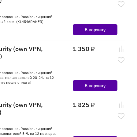
)
, продление, Russian, лицензий
онный ключ (KL4546RAKFR)
В корзину
urity (own VPN,
1 350 ₽
)
, продление, Russian, лицензий
ра, пользователей 20-24, на 12
чту после оплаты!
В корзину
urity (own VPN,
1 825 ₽
)
, продление, Russian, лицензий
льзователей 5-9, на 12 месяцев,