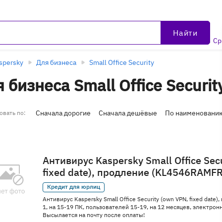
Найти
Ср
spersky
Для бизнеса
Small Office Security
 бизнеса Small Office Securi
Сначала дорогие
Сначала дешёвые
По наименовани
овать по:
Антивирус Kaspersky Small Office Sec
fixed date), продление (KL4546RAMFR
Кредит для юрлиц
Антивирус Kaspersky Small Office Security (own VPN, fixed date)
1, на 15-19 ПК, пользователей 15-19, на 12 месяцев, электр
Высылается на почту после оплаты!