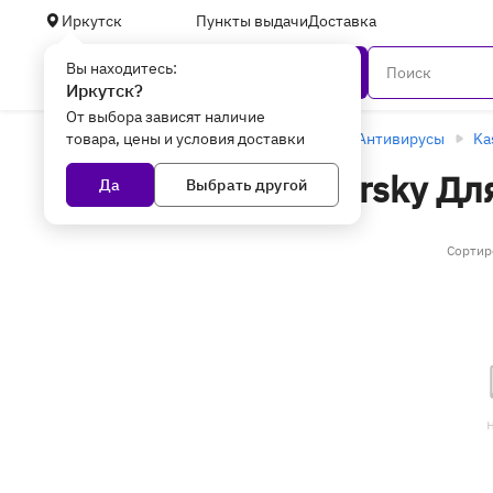
Иркутск
Пункты выдачи
Доставка
Вы находитесь:
Каталог
Иркутск?
От выбора зависят наличие
товара, цены и условия доставки
Главная
Программное обеспечение
Антивирусы
Ka
Антивирусы Kaspersky Для
Да
Выбрать другой
Иркутске
(6 товаров)
Сортир