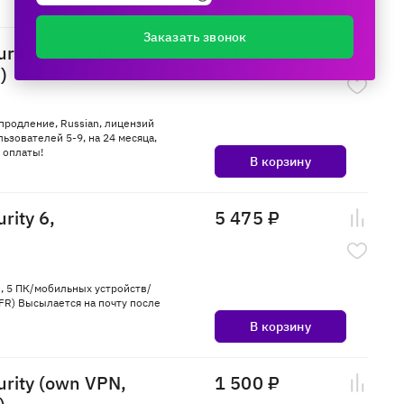
Заказать звонок
urity (own VPN,
3 100 ₽
)
, продление, Russian, лицензий
льзователей 5-9, на 24 месяца,
 оплаты!
В корзину
rity 6,
5 475 ₽
an, 5 ПК/мобильных устройств/
FR) Высылается на почту после
В корзину
urity (own VPN,
1 500 ₽