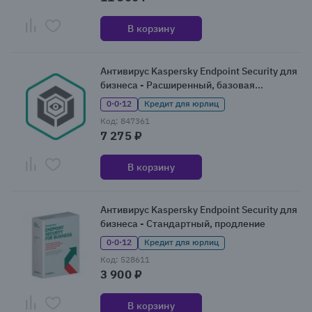
В корзину
Антивирус Kaspersky Endpoint Security для
бизнеса - Расширенный, базовая
лицензия
0·0·12
Кредит для юрлиц
Код: 847361
7 275 ₽
В корзину
Антивирус Kaspersky Endpoint Security для
бизнеса - Стандартный, продление
0·0·12
Кредит для юрлиц
Код: 528611
3 900 ₽
В корзину