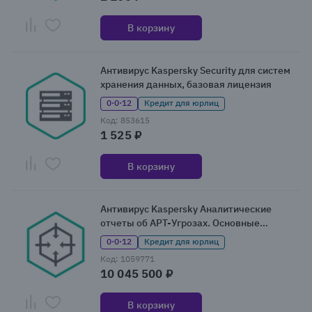
В корзину
Антивирус Kaspersky Security для систем
хранения данных, базовая лицензия
0·0·12
Кредит для юрлиц
Код: 853615
1 525 ₽
В корзину
Антивирус Kaspersky Аналитические
отчеты об APT-Угрозах. Основные
результаты расследований + 3 полных
0·0·12
Кредит для юрлиц
отчета (KL7280RAZFS)
Код: 1059771
10 045 500 ₽
В корзину