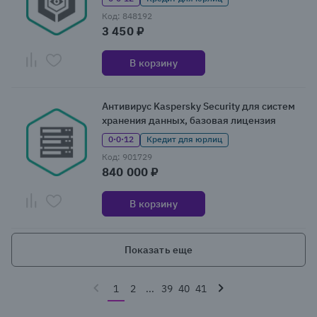
Код: 848192
3 450 ₽
В корзину
Антивирус Kaspersky Security для систем
хранения данных, базовая лицензия
0·0·12
Кредит для юрлиц
Код: 901729
840 000 ₽
В корзину
Показать еще
1
2
...
39
40
41