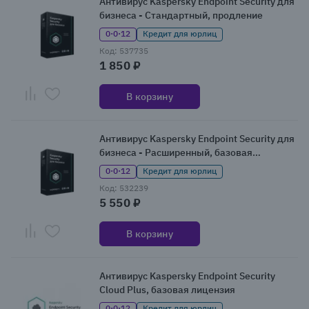
Антивирус Kaspersky Endpoint Security для
бизнеса - Стандартный, продление
0·0·12
Кредит для юрлиц
Код: 537735
1 850 ₽
В корзину
Антивирус Kaspersky Endpoint Security для
бизнеса - Расширенный, базовая
лицензия
0·0·12
Кредит для юрлиц
Код: 532239
5 550 ₽
В корзину
Антивирус Kaspersky Endpoint Security
Cloud Plus, базовая лицензия
0·0·12
Кредит для юрлиц