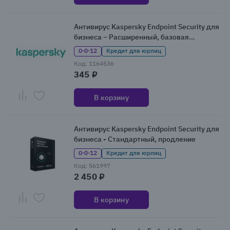
Антивирус Kaspersky Endpoint Security для
бизнеса – Расширенный, базовая
лицензия
0·0·12
Кредит для юрлиц
Код: 1164536
345 ₽
В корзину
Антивирус Kaspersky Endpoint Security для
бизнеса - Стандартный, продление
0·0·12
Кредит для юрлиц
Код: 561997
2 450 ₽
В корзину