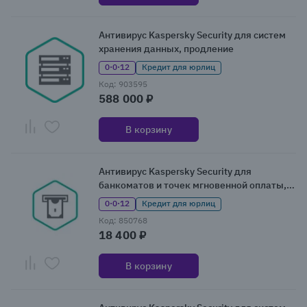
Антивирус Kaspersky Security для систем
хранения данных, продление
0·0·12
Кредит для юрлиц
Код: 903595
588 000 ₽
В корзину
Антивирус Kaspersky Security для
банкоматов и точек мгновенной оплаты,
продление
0·0·12
Кредит для юрлиц
Код: 850768
18 400 ₽
В корзину