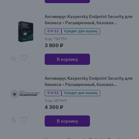
Антивирус Kaspersky Endpoint Security для
бизнеса - Расширенный, базовая
лицензия
0·0·12
Кредит для юрлиц
Код: 782753
3 800 ₽
В корзину
Антивирус Kaspersky Endpoint Security для
бизнеса - Расширенный, базовая
лицензия (KL4867RARFS)
0·0·12
Кредит для юрлиц
Код: 687469
4 300 ₽
В корзину