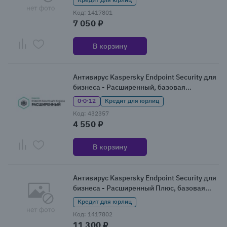
Код: 1417801
7 050 ₽
В корзину
Антивирус Kaspersky Endpoint Security для
бизнеса - Расширенный, базовая
лицензия
0·0·12
Кредит для юрлиц
Код: 432357
4 550 ₽
В корзину
Антивирус Kaspersky Endpoint Security для
бизнеса - Расширенный Плюс, базовая
лицензия (KL4210RAQDS)
Кредит для юрлиц
Код: 1417802
11 300 ₽