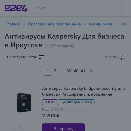
Главная
Программное обеспечение
Антивирусы
Kaspe
Антивирусы Kaspersky Для бизнеса
в Иркутске
(1,005 товаров)
По популярности
Фильтры
1
2
...
39
40
41
Антивирус Kaspersky Endpoint Security для
бизнеса - Расширенный, продление
0·0·12
Кредит для юрлиц
Код: 575143
2 700 ₽
В корзину