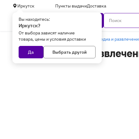
Иркутск
Пункты выдачи
Доставка
Вы находитесь:
Каталог
Иркутск?
От выбора зависят наличие
товара, цены и условия доставки
Главная
Уцененные товары
Мультимедиа и развлечени
Мультимедиа и развлечени
Да
Выбрать другой
Иркутске - уцененные то