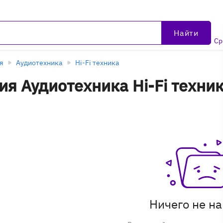
Найти
Ср
я
Аудиотехника
Hi-Fi техника
я Аудиотехника Hi-Fi техни
вары
Ничего не н