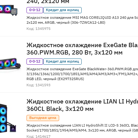
240, 2x120 мм
0·0·12
Кредит для юрлиц
Жидкостное охлаждение MSI MAG CORELIQUID A13 240 для S
2x120 мм, ARGB, черный (306-7ZWCA12-L80)
Код: 1345975
Жидкостное охлаждение ExeGate Bla
360.PWM.RGB, 280 Вт, 3x120 мм
0·0·12
Кредит для юрлиц
Жидкостное охлаждение ExeGate BlackWater-360.PWM.RGB для
3/1356/1366/1200/1700/1851/AM5/AM4/AM3/AM3+/FM1/AM2+/F
RGB LED, черный (EX297325RUS)
Код: 1341593
Жидкостное охлаждение LIAN LI Hydro
360CL Black, 3x120 мм
Выгодная цена
Жидкостное охлаждение LIAN LI HydroShift II LCD-S 360CL Blac
Socket/1700/1851/1954/AM5/AM4, 3x120 мм, ARGB, черный (G
Код: 1414617