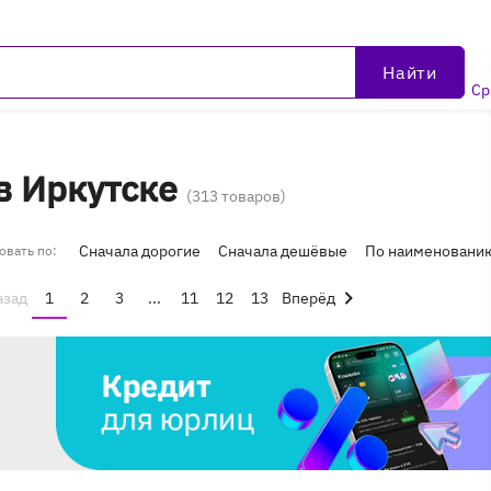
Найти
Ср
идкостное охлаждение в Иркутске
(313 товаров)
Сначала дорогие
Сначала дешёвые
По наименовани
овать по:
азад
1
2
3
...
11
12
13
Вперёд