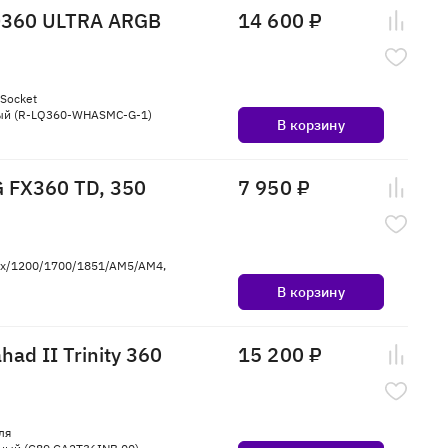
Q360 ULTRA ARGB
14 600 ₽
Socket
ный (R-LQ360-WHASMC-G-1)
В корзину
 FX360 TD, 350
7 950 ₽
5x/1200/1700/1851/AM5/AM4,
В корзину
ad II Trinity 360
15 200 ₽
ля