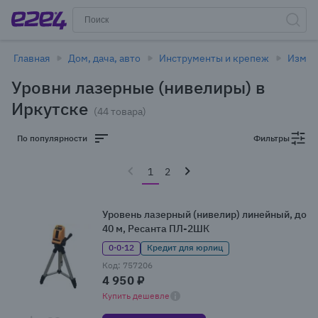
Главная
Дом, дача, авто
Инструменты и крепеж
Измер
Уровни лазерные (нивелиры) в
Иркутске
(44 товара)
По популярности
Фильтры
1
2
Уровень лазерный (нивелир) линейный, до
40 м, Ресанта ПЛ-2ШК
0·0·12
Кредит для юрлиц
Код: 757206
4 950 ₽
Купить дешевле