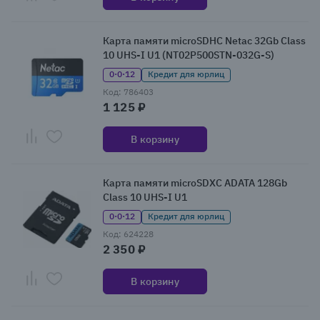
Карта памяти microSDHC Netac 32Gb Class
10 UHS-I U1 (NT02P500STN-032G-S)
0·0·12
Кредит для юрлиц
Код: 786403
1 125 ₽
В корзину
Карта памяти microSDXC ADATA 128Gb
Class 10 UHS-I U1
0·0·12
Кредит для юрлиц
Код: 624228
2 350 ₽
В корзину