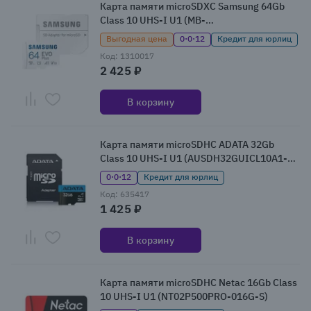
Карта памяти microSDXC Samsung 64Gb
Class 10 UHS-I U1 (MB-
MC64SA/APC/CN/EU/KR)
Выгодная цена
0·0·12
Кредит для юрлиц
Код: 1310017
2 425 ₽
В корзину
Карта памяти microSDHC ADATA 32Gb
Class 10 UHS-I U1 (AUSDH32GUICL10A1-
RA1)
0·0·12
Кредит для юрлиц
Код: 635417
1 425 ₽
В корзину
Карта памяти microSDHC Netac 16Gb Class
10 UHS-I U1 (NT02P500PRO-016G-S)