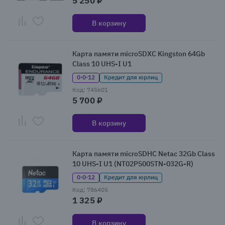
5 250 ₽
В корзину
Карта памяти microSDXC Kingston 64Gb
Class 10 UHS-I U1
0·0·12
Кредит для юрлиц
Код: 745601
5 700 ₽
В корзину
Карта памяти microSDHC Netac 32Gb Class
10 UHS-I U1 (NT02P500STN-032G-R)
0·0·12
Кредит для юрлиц
Код: 786405
1 325 ₽
В корзину