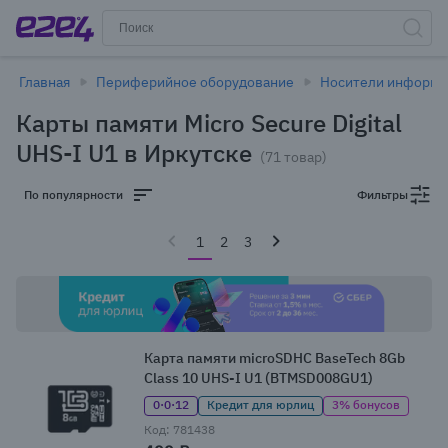
Главная
Периферийное оборудование
Носители информа
Карты памяти Micro Secure Digital
UHS-I U1 в Иркутске
(71 товар)
По популярности
Фильтры
1
2
3
Карта памяти microSDHC BaseTech 8Gb
Class 10 UHS-I U1 (BTMSD008GU1)
0·0·12
Кредит для юрлиц
3% бонусов
Код: 781438