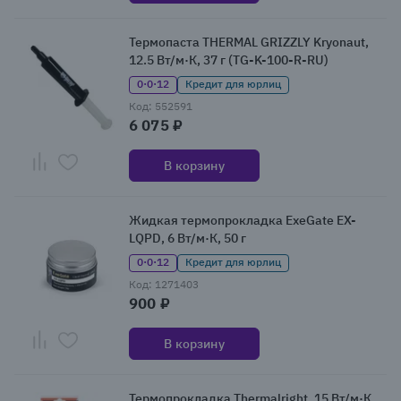
Термопаста THERMAL GRIZZLY Kryonaut,
12.5 Вт/м·К, 37 г (TG-K-100-R-RU)
0·0·12
Кредит для юрлиц
Код: 552591
6 075 ₽
В корзину
Жидкая термопрокладка ExeGate EX-
LQPD, 6 Вт/м·К, 50 г
0·0·12
Кредит для юрлиц
Код: 1271403
900 ₽
В корзину
Термопрокладка Thermalright, 15 Вт/м·К