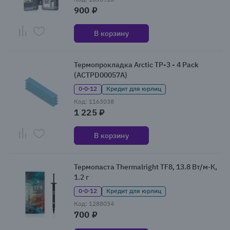
900 ₽
В корзину
Термопрокладка Arctic TP-3 - 4 Pack
(ACTPD00057A)
0·0·12
Кредит для юрлиц
Код: 1163038
1 225 ₽
В корзину
Термопаста Thermalright TF8, 13.8 Вт/м·К,
1.2 г
0·0·12
Кредит для юрлиц
Код: 1288034
700 ₽