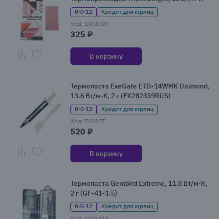
0·0·12
Кредит для юрлиц
Код: 1363029
325 ₽
В корзину
Термопаста ExeGate ETD-14WMK Daimond,
13.6 Вт/м·К, 2 г (EX282339RUS)
0·0·12
Кредит для юрлиц
Код: 740207
520 ₽
В корзину
Термопаста Gembird Extreme, 11.8 Вт/м·К,
2 г (GF-41-1.5)
0·0·12
Кредит для юрлиц
Код: 1036918