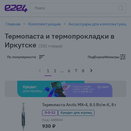
Главная
Комплектующие
Аксессуары для комплектующи
Термопаста и термопрокладки в
Иркутске
(182 товара)
По популярности
Подборки
Фильтры
1
2
...
6
7
8
Термопаста Arctic MX-4, 8.5 Вт/м·К, 8 г
0·0·12
Кредит для юрлиц
Код: 688844
930 ₽