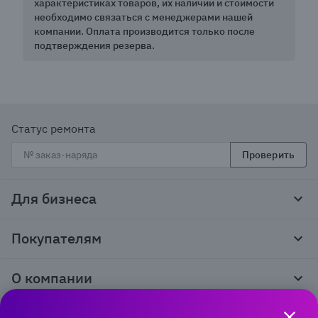
характеристиках товаров, их наличии и стоимости
необходимо связаться с менеджерами нашей
компании. Оплата производится только после
подтверждения резерва.
Статус ремонта
Проверить
Для бизнеса
Корпоративным клиентам
Покупателям
Тендеры и гос закупки
Программы лояльности
Контакты
О компании
Пункты выдачи
Как оформить заказ
О нас
Доставка
Медиа