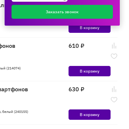
альный
100 ₽
Заказать звонок
В корзину
фонов
610 ₽
лый (214074)
В корзину
смартфонов
630 ₽
, белый (240155)
В корзину