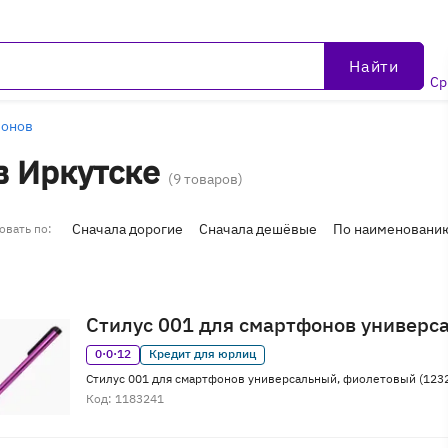
Найти
Ср
фонов
в Иркутске
(9 товаров)
Сначала дорогие
Сначала дешёвые
По наименовани
овать по:
Стилус 001 для смартфонов универс
0·0·12
Кредит для юрлиц
Стилус 001 для смартфонов универсальный, фиолетовый (123
Код: 1183241