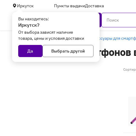
Иркутск
Пункты выдачи
Доставка
Вы находитесь:
Каталог
Иркутск?
От выбора зависят наличие
товара, цены и условия доставки
Главная
Смартфоны и гаджеты
Аксессуары для смарт
Стилусы для смартфонов 
Да
Выбрать другой
Сортир