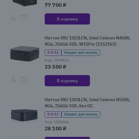
77 700 ₽
В корзину
Неттоп IRU 110JLCN, Intel Celeron N4500,
8Gb, 256Gb SSD, W11Pro (2152163)
0·0·12
Кредит для юрлиц
Код: 1409826
23 500 ₽
В корзину
Неттоп IRU 110JLCN, Intel Celeron N5105,
8Gb, 256Gb SSD, без ОС
0·0·12
Кредит для юрлиц
Код: 1256066
28 100 ₽