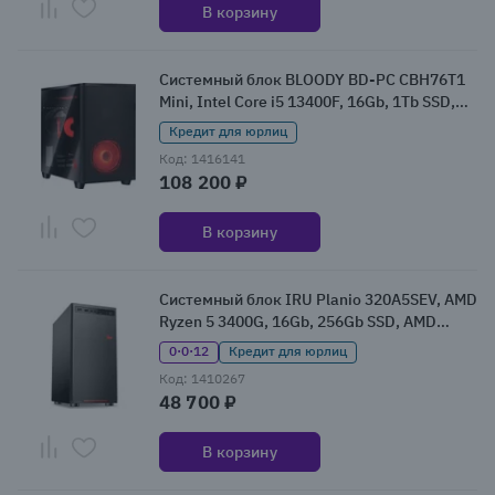
В корзину
Системный блок BLOODY BD-PC CBH76T1
Mini, Intel Core i5 13400F, 16Gb, 1Tb SSD,
NVIDIA GeForce RTX 5060, W11 (2153467)
Кредит для юрлиц
Код: 1416141
108 200 ₽
В корзину
Системный блок IRU Planio 320A5SEV, AMD
Ryzen 5 3400G, 16Gb, 256Gb SSD, AMD
Radeon RX Vega 11, Без ОС (2166876)
0·0·12
Кредит для юрлиц
Код: 1410267
48 700 ₽
В корзину