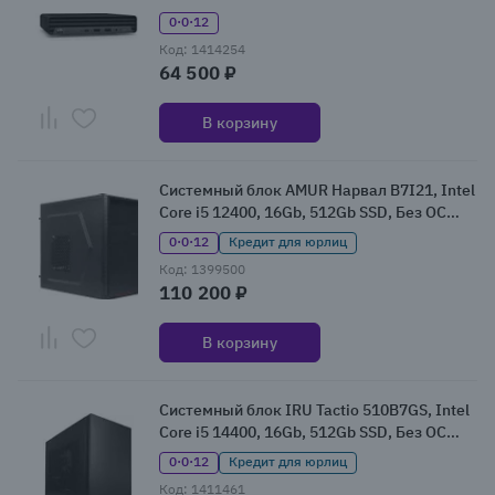
(8X4W1AV)
0·0·12
Код: 1414254
64 500 ₽
В корзину
Системный блок AMUR Нарвал B7I21, Intel
Core i5 12400, 16Gb, 512Gb SSD, Без ОС
(2147011)
0·0·12
Кредит для юрлиц
Код: 1399500
110 200 ₽
В корзину
Системный блок IRU Tactio 510B7GS, Intel
Core i5 14400, 16Gb, 512Gb SSD, Без ОС
(2163716)
0·0·12
Кредит для юрлиц
Код: 1411461