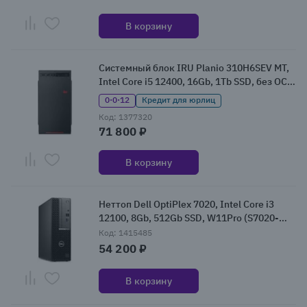
В корзину
Системный блок IRU Planio 310H6SEV MT,
Intel Core i5 12400, 16Gb, 1Tb SSD, без ОС
(2113513)
0·0·12
Кредит для юрлиц
Код: 1377320
71 800 ₽
В корзину
Неттоп Dell OptiPlex 7020, Intel Core i3
12100, 8Gb, 512Gb SSD, W11Pro (S7020-
3850)
Код: 1415485
54 200 ₽
В корзину