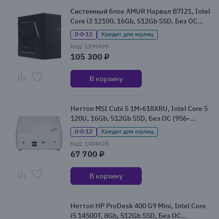
Системный блок AMUR Нарвал B7I21, Intel
Core i3 12100, 16Gb, 512Gb SSD, Без ОС
(2147008)
0·0·12
Кредит для юрлиц
Код: 1399499
105 300 ₽
В корзину
Неттоп MSI Cubi 5 1M-618XRU, Intel Core 5
120U, 16Gb, 512Gb SSD, Без ОС (9S6-
B0A822-618)
0·0·12
Кредит для юрлиц
Код: 1404628
67 700 ₽
В корзину
Неттоп HP ProDesk 400 G9 Mini, Intel Core
i5 14500T, 8Gb, 512Gb SSD, Без ОС