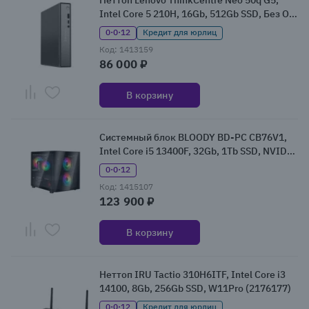
Неттоп Lenovo ThinkCentre Neo 50q G5,
Intel Core 5 210H, 16Gb, 512Gb SSD, Без ОС
(13B9S09900)
0·0·12
Кредит для юрлиц
Код: 1413159
86 000 ₽
В корзину
Системный блок BLOODY BD-PC CB76V1,
Intel Core i5 13400F, 32Gb, 1Tb SSD, NVIDIA
GeForce RTX 5060, W11 (2153482)
0·0·12
Код: 1415107
123 900 ₽
В корзину
Неттоп IRU Tactio 310H6ITF, Intel Core i3
14100, 8Gb, 256Gb SSD, W11Pro (2176177)
0·0·12
Кредит для юрлиц