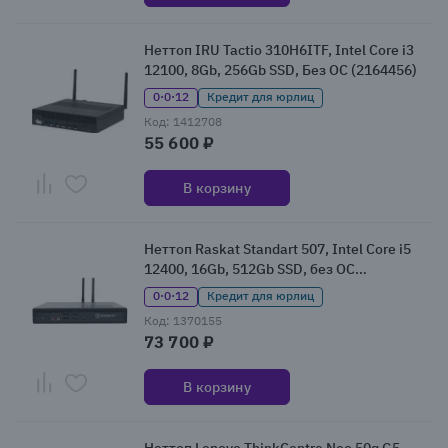
Неттоп IRU Tactio 310H6ITF, Intel Core i3
12100, 8Gb, 256Gb SSD, Без ОС (2164456)
0·0·12
Кредит для юрлиц
Код: 1412708
55 600 ₽
В корзину
Неттоп Raskat Standart 507, Intel Core i5
12400, 16Gb, 512Gb SSD, без ОС
(STANDART507168816)
0·0·12
Кредит для юрлиц
Код: 1370155
73 700 ₽
В корзину