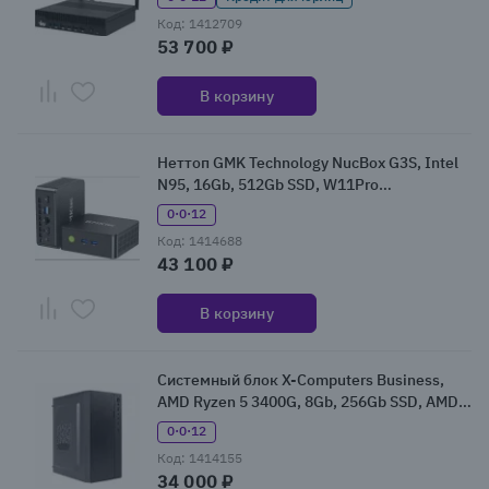
Код: 1412709
53 700 ₽
В корзину
Неттоп GMK Technology NucBox G3S, Intel
N95, 16Gb, 512Gb SSD, W11Pro
(G3S/N95/16+512GB)
0·0·12
Код: 1414688
43 100 ₽
В корзину
Системный блок X-Computers Business,
AMD Ryzen 5 3400G, 8Gb, 256Gb SSD, AMD
Radeon RX Vega 11, Без ОС (FL000001334)
0·0·12
Код: 1414155
34 000 ₽