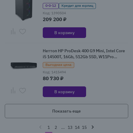
(2135204)
0·0·12
Кредит для юрлиц
Код: 1390504
209 200 ₽
В корзину
Неттоп HP ProDesk 400 G9 Mini, Intel Core
i5 14500T, 16Gb, 512Gb SSD, W11Pro
(CV9L4AT/W11P)
Выгодная цена
Код: 1415494
80 730 ₽
В корзину
Показать еще
1
2
...
13
14
15