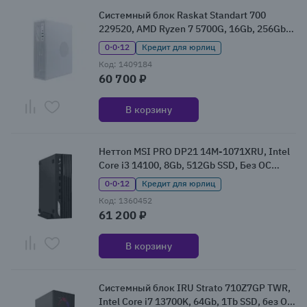
Системный блок Raskat Standart 700
229520, AMD Ryzen 7 5700G, 16Gb, 256Gb
SSD, Без ОС (Standart700229520)
0·0·12
Кредит для юрлиц
Код: 1409184
60 700 ₽
В корзину
Неттоп MSI PRO DP21 14M-1071XRU, Intel
Core i3 14100, 8Gb, 512Gb SSD, Без ОС
(9S6-B0A431-1071)
0·0·12
Кредит для юрлиц
Код: 1360452
61 200 ₽
В корзину
Системный блок IRU Strato 710Z7GP TWR,
Intel Core i7 13700K, 64Gb, 1Tb SSD, без ОС