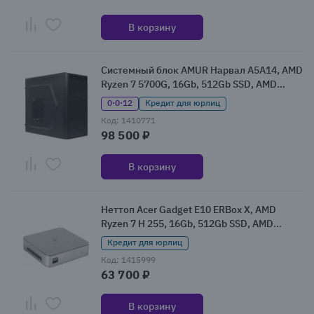
В корзину
Системный блок AMUR Нарвал A5A14, AMD
Ryzen 7 5700G, 16Gb, 512Gb SSD, AMD
Radeon RX Vega 8, Без ОС (A5A14
0·0·12
Кредит для юрлиц
АМУЕ.466219.002)
Код: 1410771
98 500 ₽
В корзину
Неттоп Acer Gadget E10 ERBox X, AMD
Ryzen 7 H 255, 16Gb, 512Gb SSD, AMD
Radeon 780M, W11Pro (2147964)
Кредит для юрлиц
Код: 1415999
63 700 ₽
В корзину