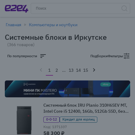
Главная
Компьютеры и ноутбуки
Системные блоки в Иркутске
(366 товаров)
По популярности
Подборки
Фильтры
1
2
...
13
14
15
Системный блок IRU Planio 310H6SEV MT,
Intel Core i5 12400, 16Gb, 512Gb SSD, без
ОС (2109280)
0·0·12
Кредит для юрлиц
Код: 1371337
58 300 ₽