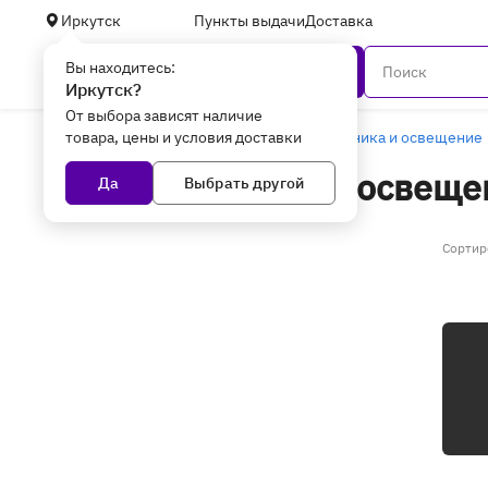
Иркутск
Пункты выдачи
Доставка
Вы находитесь:
Каталог
Иркутск?
От выбора зависят наличие
товара, цены и условия доставки
Главная
Дом, дача, авто
Электротехника и освещение
Электротехника и освеще
Да
Выбрать другой
Иркутске
(4 товара)
Сортир