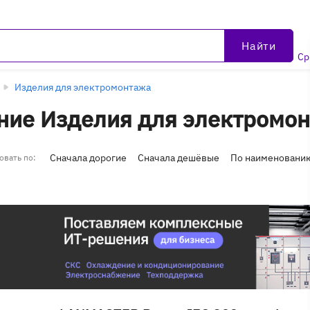
Найти
Ср
Изделия для электромонтажа
ние Изделия для электромо
Сначала дорогие
Сначала дешёвые
По наименовани
овать по: