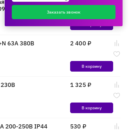
я, 32A, 380V,
2 400 ₽
09-32A3P/F)
Заказать звонок
В корзину
+N 63А 380В
2 400 ₽
В корзину
 230В
1 325 ₽
В корзину
А 200-250В IP44
530 ₽