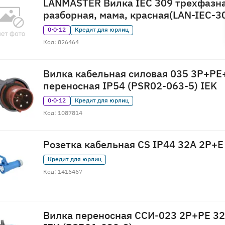
LANMASTER Вилка IEC 309 трехфазна
разборная, мама, красная(LAN-IEC-3
0·0·12
Кредит для юрлиц
Код: 826464
Вилка кабельная силовая 035 3Р+РЕ
переносная IP54 (PSR02-063-5) IEK
0·0·12
Кредит для юрлиц
Код: 1087814
Розетка кабельная CS IP44 32A 2P+E
Кредит для юрлиц
Код: 1416467
Вилка переносная ССИ-023 2P+PE 32