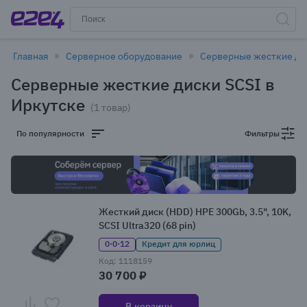
Главная
Серверное оборудование
Серверные жесткие ди
Серверные жесткие диски SCSI в
Иркутске
(1 товар)
По популярности
Фильтры
Жесткий диск (HDD) HPE 300Gb, 3.5", 10K,
SCSI Ultra320 (68 pin)
0·0·12
Кредит для юрлиц
Код: 1118159
30 700 ₽
В корзину