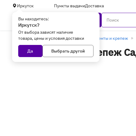
Иркутск
Пункты выдачи
Доставка
Вы находитесь:
Каталог
Иркутск?
От выбора зависят наличие
товара, цены и условия доставки
Главная
Уцененные товары
Инструменты и крепеж
Инструменты и крепеж Са
Да
Выбрать другой
Иркутске - уцененные то