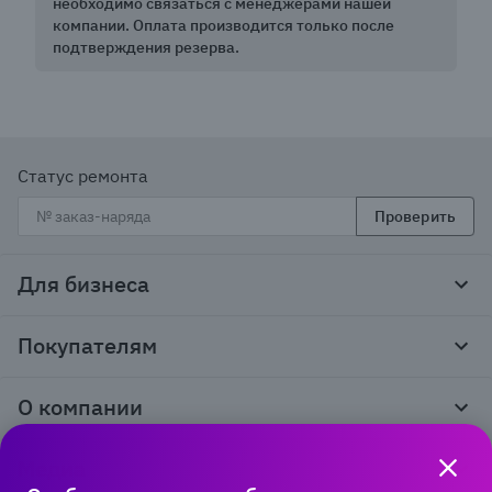
необходимо связаться с менеджерами нашей
компании. Оплата производится только после
подтверждения резерва.
Статус ремонта
Проверить
Для бизнеса
Корпоративным клиентам
Покупателям
Тендеры и гос закупки
Программы лояльности
Контакты
О компании
Пункты выдачи
Как оформить заказ
О нас
Доставка
Медиа
Реквизиты
Гарантия и возврат