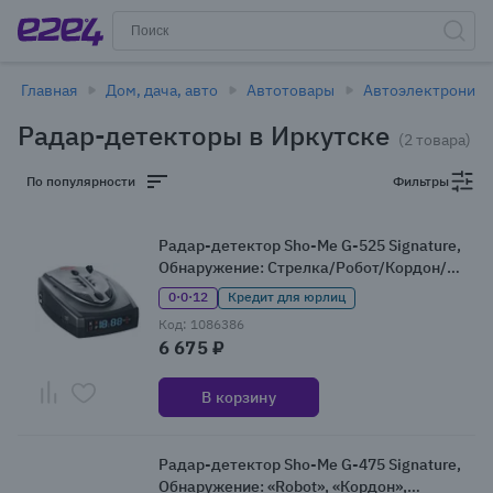
Главная
Дом, дача, авто
Автотовары
Автоэлектроника
Радар-детекторы в Иркутске
(2 товара)
По популярности
Фильтры
Радар-детектор Sho-Me G-525 Signature,
Обнаружение: Стрелка/Робот/Кордон/
Крис/Искра/Кречет
0·0·12
Кредит для юрлиц
Код: 1086386
6 675 ₽
В корзину
Радар-детектор Sho-Me G-475 Signature,
Обнаружение: «Robot», «Кордон»,