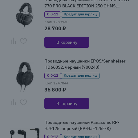
770 PRO BLACK EDITION 250 OHMS,
черный (DT 770 PRO BLACK EDITION 250
0·0·12
Кредит для юрлиц
OHMS)
Код: 1289930
28 700 ₽
В корзину
Проводные наушники EPOS/Sennheiser
HD660S2, черный (700240)
0·0·12
Кредит для юрлиц
Код: 1247844
36 800 ₽
В корзину
Проводные наушники Panasonic RP-
HJE125, черный (RP-HJE125E-K)
0·0·12
Кредит для юрлиц