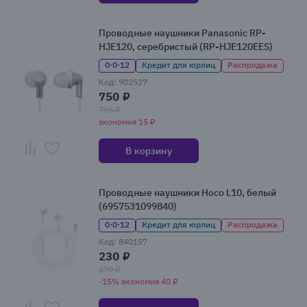
Проводные наушники Panasonic RP-
HJE120, серебристый (RP-HJE120EES)
0·0·12
Кредит для юрлиц
Распродажа
Код: 902527
750 ₽
765 ₽
экономия 15 ₽
В корзину
Проводные наушники Hoco L10, белый
(6957531099840)
0·0·12
Кредит для юрлиц
Распродажа
Код: 840157
230 ₽
270 ₽
-15% экономия 40 ₽