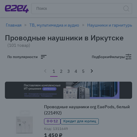
Главная
ТВ, мультимедиа и аудио
Наушники и гарнитуры
Проводные наушники в Иркутске
(101 товар)
По популярности
Подборки
Фильтры
1
2
3
4
5
Проводные наушники org EaePods, белый
(221492)
0·0·12
Кредит для юрлиц
Код: 1311649
1 450 ₽