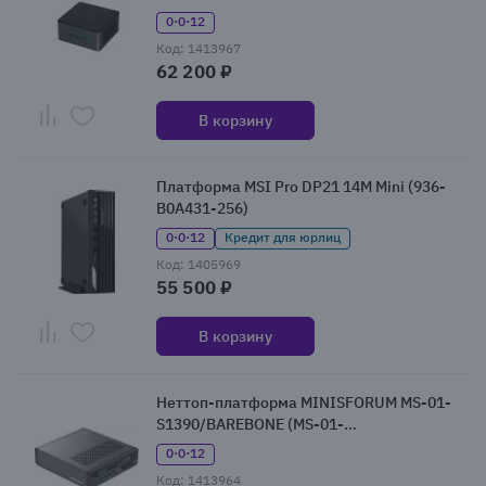
(UM890PRO/BAREBONE)
0·0·12
Код: 1413967
62 200 ₽
В корзину
Платформа MSI Pro DP21 14M Mini (936-
B0A431-256)
0·0·12
Кредит для юрлиц
Код: 1405969
55 500 ₽
В корзину
Неттоп-платформа MINISFORUM MS-01-
S1390/BAREBONE (MS-01-
S1390/BAREBONE)
0·0·12
Код: 1413964