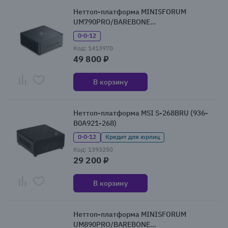
Неттоп-платформа MINISFORUM
UM790PRO/BAREBONE
(UM790PRO/BAREBONE)
0·0·12
Код: 1413970
49 800 ₽
В корзину
Неттоп-платформа MSI S-268BRU (936-
B0A921-268)
0·0·12
Кредит для юрлиц
Код: 1393250
29 200 ₽
В корзину
Неттоп-платформа MINISFORUM
UM890PRO/BAREBONE