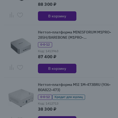
88 300 ₽
В корзину
Неттоп-платформа MINISFORUM M1PRO-
285H/BAREBONE (M1PRO-
285H/BAREBONE)
0·0·12
Код: 1413963
87 400 ₽
В корзину
Неттоп-платформа MSI 1M-473BRU (936-
B0A822-473)
0·0·12
Кредит для юрлиц
Код: 1412713
38 300 ₽