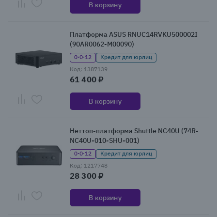
В корзину
Платформа ASUS RNUC14RVKU500002I
(90AR0062-M00090)
0·0·12
Кредит для юрлиц
Код: 1387139
61 400 ₽
В корзину
Неттоп-платформа Shuttle NC40U (74R-
NC40U-010-SHU-001)
0·0·12
Кредит для юрлиц
Код: 1217748
28 300 ₽
В корзину