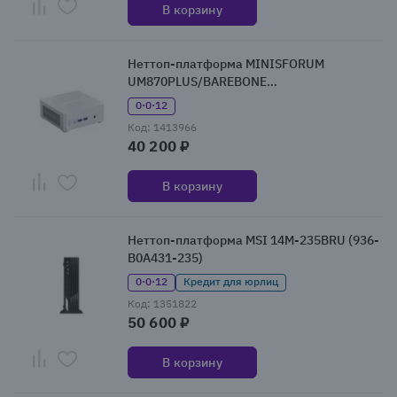
В корзину
Неттоп-платформа MINISFORUM
UM870PLUS/BAREBONE
(UM870PLUS/BAREBONE)
0·0·12
Код: 1413966
40 200 ₽
В корзину
Неттоп-платформа MSI 14M-235BRU (936-
B0A431-235)
0·0·12
Кредит для юрлиц
Код: 1351822
50 600 ₽
В корзину