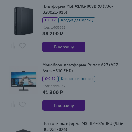
Платформа MSI A14G-007BRU (936-
B20821-015)
0·0·12
Кредит для юрлиц
Код: 1405882
38 200 ₽
В корзину
Моноблок-платформа Prittec A27 (A27
Asus H510 FHD)
0·0·12
Кредит для юрлиц
Код: 1177632
41 300 ₽
В корзину
Неттоп-платформа MSI 8M-026BRU (936-
B03231-026)