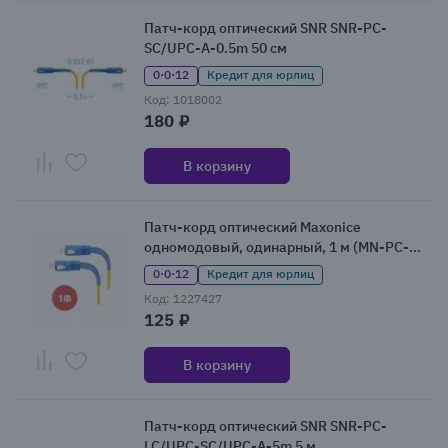
Патч-корд оптический SNR SNR-PC-
SC/UPC-A-0.5m 50 см
0·0·12
Кредит для юрлиц
Код: 1018002
180 ₽
В корзину
Патч-корд оптический Maxonice
одномодовый, одинарный, 1 м (MN-PC-
SU-SU-SMS3L-1m)
0·0·12
Кредит для юрлиц
Код: 1227427
125 ₽
В корзину
Патч-корд оптический SNR SNR-PC-
LC/UPC-SC/UPC-A-5m 5 м