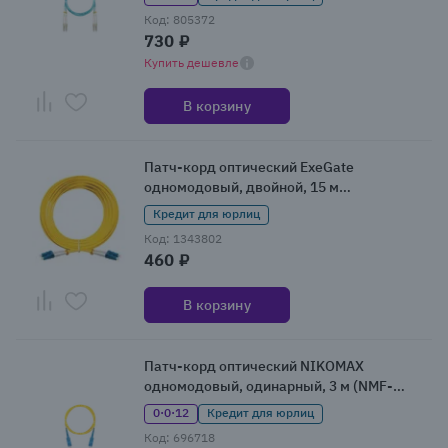
Код: 805372
730 ₽
Купить дешевле
В корзину
Патч-корд оптический ExeGate
одномодовый, двойной, 15 м
(EX297890RUS)
Кредит для юрлиц
Код: 1343802
460 ₽
В корзину
Патч-корд оптический NIKOMAX
одномодовый, одинарный, 3 м (NMF-
PC1S2C2-SCU-SCU-003)
0·0·12
Кредит для юрлиц
Код: 696718