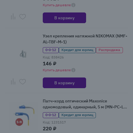
Купить дешевле
В корзину
Узел крепления натяжной NIKOMAX (NMF-
AL-TBF-M-1)
0·0·12
Кредит для юрлиц
Распродажа
Код: 838426
146 ₽
Купить дешевле
В корзину
Патч-корд оптический Maxonice
одномодовый, одинарный, 5 м (MN-PC-LU-
SU-SMS3L-5m)
0·0·12
Кредит для юрлиц
Код: 1231517
220 ₽