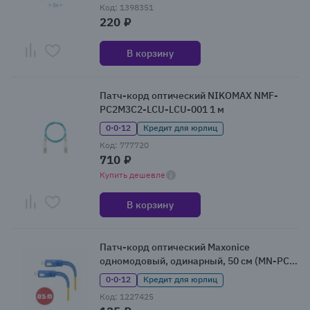
Код: 1398351
220 ₽
В корзину
Патч-корд оптический NIKOMAX NMF-
PC2M3C2-LCU-LCU-001 1 м
0·0·12
Кредит для юрлиц
Код: 777720
710 ₽
Купить дешевле
В корзину
Патч-корд оптический Maxonice
одномодовый, одинарный, 50 см (MN-PC-
SU-SU-SMS3L-05m)
0·0·12
Кредит для юрлиц
Код: 1227425