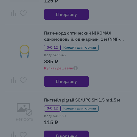
125 ₽
В корзину
Патч-корд оптический NIKOMAX
одномодовый, одинарный, 1 м (NMF-
PC1S2C2-SCU-SCU-001)
0·0·12
Кредит для юрлиц
Код: 565945
385 ₽
Купить дешевле
В корзину
Пигтейл pigtail SC/UPC SM 1.5 m 1.5 м
0·0·12
Кредит для юрлиц
Код: 542550
115 ₽
В корзину