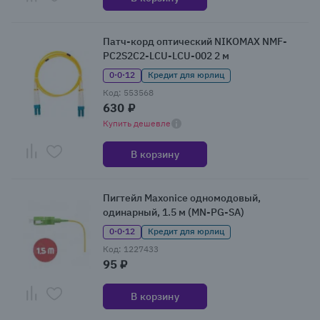
Патч-корд оптический NIKOMAX NMF-
PC2S2C2-LCU-LCU-002 2 м
0·0·12
Кредит для юрлиц
Код: 553568
630 ₽
Купить дешевле
В корзину
Пигтейл Maxonice одномодовый,
одинарный, 1.5 м (MN-PG-SA)
0·0·12
Кредит для юрлиц
Код: 1227433
95 ₽
В корзину