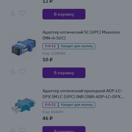
12 ₽
В корзину
Адаптер оптический SC (UPC) Maxonice
(MN-A-SUC)
0·0·12
Кредит для юрлиц
Код: 1228084
10 ₽
В корзину
Адаптер оптический проходной ADP-LC-
DPX SM LC (UPC) SNR (SNR-ADP-LC-DPX
SM)
0·0·12
Кредит для юрлиц
Код: 544059
46 ₽
В корзину