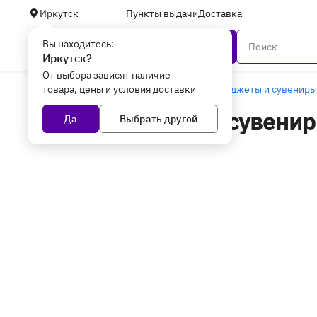
Иркутск
Пункты выдачи
Доставка
Вы находитесь:
Каталог
Иркутск?
От выбора зависят наличие
товара, цены и условия доставки
Главная
Уцененные товары
Умные гаджеты и сувениры
Умные гаджеты и сувенир
Да
Выбрать другой
товары