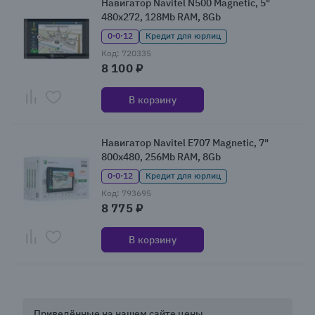
Навигатор Navitel N500 Magnetic, 5"
480x272, 128Mb RAM, 8Gb
0·0·12
Кредит для юрлиц
Код: 720335
8 100 ₽
В корзину
Навигатор Navitel E707 Magnetic, 7"
800x480, 256Mb RAM, 8Gb
0·0·12
Кредит для юрлиц
Код: 793695
8 775 ₽
В корзину
Приведённые на нашем сайте цены,