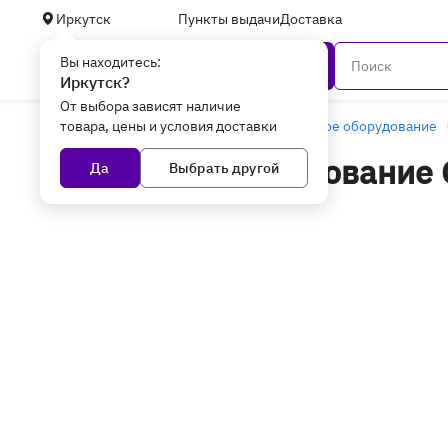
Иркутск
Пункты выдачи
Доставка
Вы находитесь:
Каталог
Иркутск?
От выбора зависят наличие
товара, цены и условия доставки
Главная
Уцененные товары
Серверное оборудование
Серверное оборудование 
Да
Выбрать другой
накопители Ленточные ка