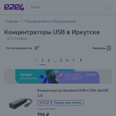
Главная
Периферийное оборудование
Концентраторы USB в Иркутске
(173 товара)
По популярности
Фильтры
1
2
...
5
6
7
Концентратор Gembird UHB-C354, 4xUSB
3.0
0·0·12
Кредит для юрлиц
Код: 935609
795 ₽