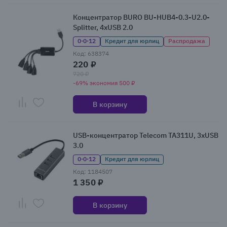
Концентратор BURO BU-HUB4-0.3-U2.0-
Splitter, 4xUSB 2.0
0·0·12
Кредит для юрлиц
Распродажа
Код: 638374
220 ₽
720 ₽
-69% экономия 500 ₽
В корзину
USB-концентратор Telecom TA311U, 3xUSB
3.0
0·0·12
Кредит для юрлиц
Код: 1184507
1 350 ₽
В корзину