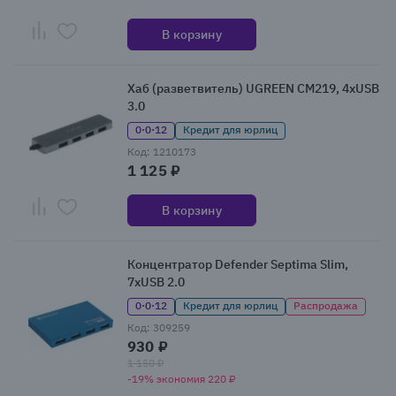
В корзину
Хаб (разветвитель) UGREEN CM219, 4xUSB
3.0
0·0·12
Кредит для юрлиц
Код: 1210173
1 125 ₽
В корзину
Концентратор Defender Septima Slim,
7xUSB 2.0
0·0·12
Кредит для юрлиц
Распродажа
Код: 309259
930 ₽
1 150 ₽
-19% экономия 220 ₽