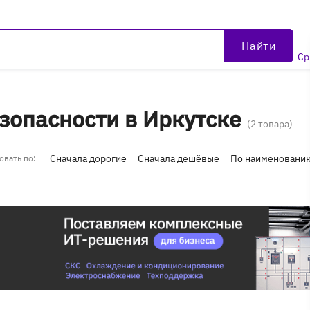
Найти
Ср
зопасности в Иркутске
(2 товара)
Сначала дорогие
Сначала дешёвые
По наименовани
овать по: