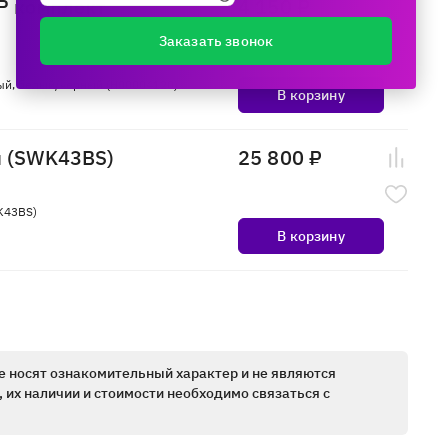
Р комплект
4 150 ₽
Заказать звонок
ый, белый/черный (Н00004120)
В корзину
и (SWK43BS)
25 800 ₽
K43BS)
В корзину
е носят ознакомительный характер и не являются
 их наличии и стоимости необходимо связаться с