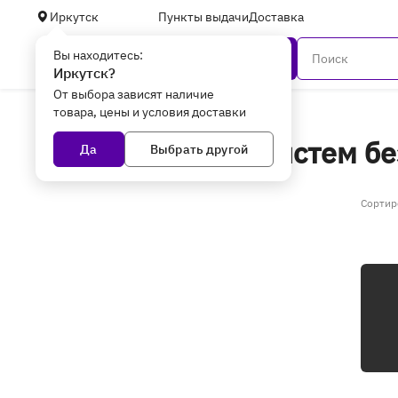
Иркутск
Пункты выдачи
Доставка
Вы находитесь:
Каталог
Иркутск?
От выбора зависят наличие
товара, цены и условия доставки
Главная
Сетевое оборудование
ОПС
ОПС Комплекты систем бе
Да
Выбрать другой
Сортир