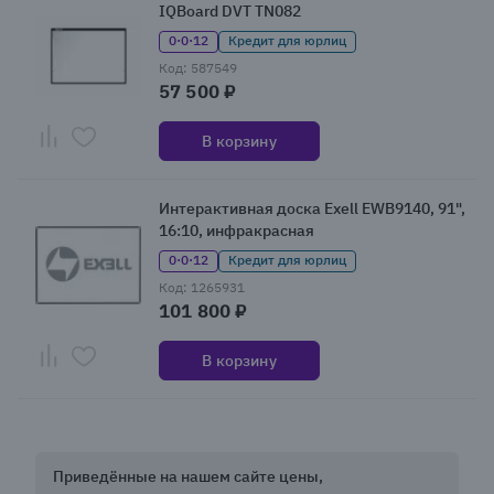
IQBoard DVT TN082
0·0·12
Кредит для юрлиц
Код: 587549
57 500 ₽
В корзину
Интерактивная доска Exell EWB9140, 91",
16:10, инфракрасная
0·0·12
Кредит для юрлиц
Код: 1265931
101 800 ₽
В корзину
Приведённые на нашем сайте цены,