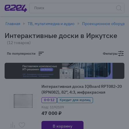
Главная
ТВ, мультимедиа и аудио
Проекционное оборудо
Интерактивные доски в Иркутске
(12 товаров)
По популярности
Фильтры
Интерактивная доска IQBoard RPT082-20
(RPN082), 82", 4:3, инфракрасная
0·0·12
Кредит для юрлиц
Код: 1192109
47 000 ₽
В корзину