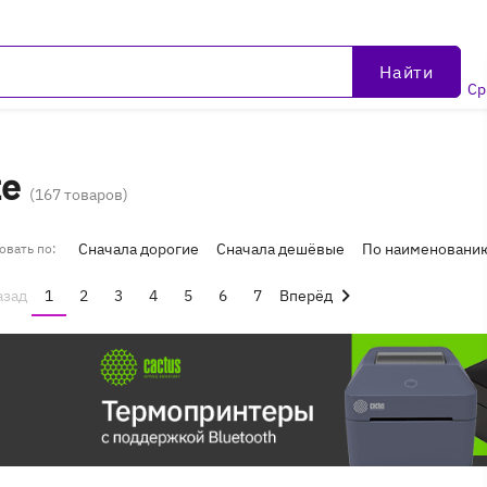
Найти
Ср
ке
(167 товаров)
Сначала дорогие
Сначала дешёвые
По наименовани
овать по:
азад
1
2
3
4
5
6
7
Вперёд