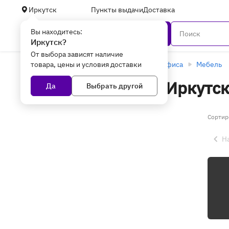
Иркутск
Пункты выдачи
Доставка
Вы находитесь:
Каталог
Иркутск?
От выбора зависят наличие
товара, цены и условия доставки
Главная
Оборудование для торговли и офиса
Мебель
Игровые кресла в Иркутс
Да
Выбрать другой
Сортир
Н