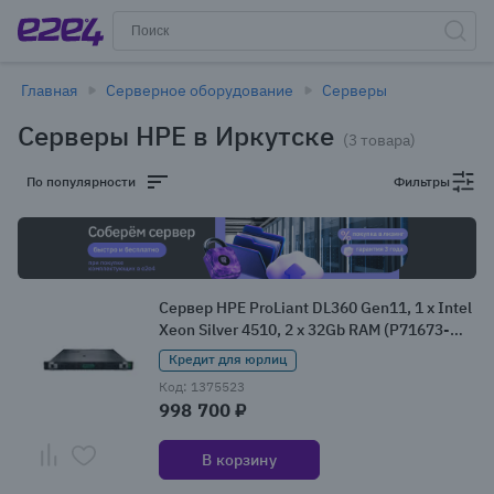
Главная
Серверное оборудование
Серверы
Серверы HPE в Иркутске
(3 товара)
По популярности
Фильтры
Сервер HPE ProLiant DL360 Gen11, 1 x Intel
Xeon Silver 4510, 2 x 32Gb RAM (P71673-
425)
Кредит для юрлиц
Код: 1375523
998 700 ₽
В корзину