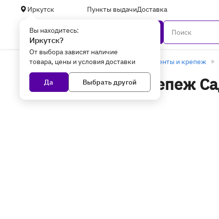
Иркутск
Пункты выдачи
Доставка
Вы находитесь:
Каталог
Иркутск?
От выбора зависят наличие
товара, цены и условия доставки
Главная
Уцененные товары
Инструменты и крепеж
Инструменты и крепеж Са
Да
Выбрать другой
товары