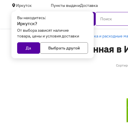
Иркутск
Пункты выдачи
Доставка
Вы находитесь:
Каталог
Иркутск?
От выбора зависят наличие
товара, цены и условия доставки
Главная
Уцененные товары
Оргтехника и расходные м
Фотобумага уцененная в 
Да
Выбрать другой
Сортир