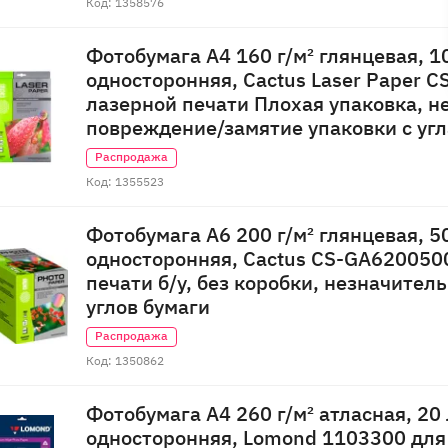
Код: 1358576
Фотобумага A4 160 г/м² глянцевая, 1
односторонняя, Cactus Laser Paper 
лазерной печати Плохая упаковка, 
повреждение/замятие упаковки с угл
Распродажа
Код: 1355523
Фотобумага A6 200 г/м² глянцевая, 5
односторонняя, Cactus CS-GA620050
печати б/у, без коробки, незначител
углов бумаги
Распродажа
Код: 1350862
Фотобумага A4 260 г/м² атласная, 20 
односторонняя, Lomond 1103300 для