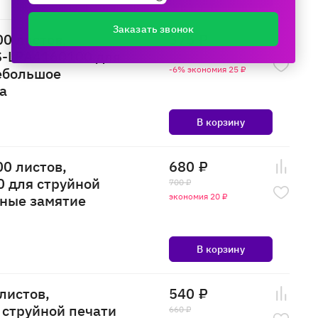
Заказать звонок
00 листов,
375 ₽
CS-LPA4160100 для
400 ₽
небольшое
-6% экономия 25 ₽
а
В корзину
00 листов,
680 ₽
0 для струйной
700 ₽
ьные замятие
экономия 20 ₽
В корзину
листов,
540 ₽
 струйной печати
660 ₽