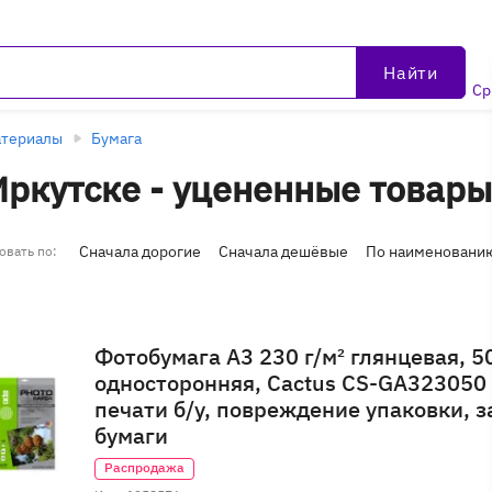
Найти
Ср
атериалы
Бумага
Иркутске - уцененные товары
Сначала дорогие
Сначала дешёвые
По наименовани
овать по:
Фотобумага A3 230 г/м² глянцевая, 5
односторонняя, Cactus CS-GA323050
печати б/у, повреждение упаковки, з
бумаги
Распродажа