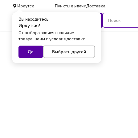
Иркутск
Пункты выдачи
Доставка
Вы находитесь:
Каталог
Иркутск?
От выбора зависят наличие
товара, цены и условия доставки
Главная
Телефония и ВКС
Факсы в Иркутске
Да
Выбрать другой