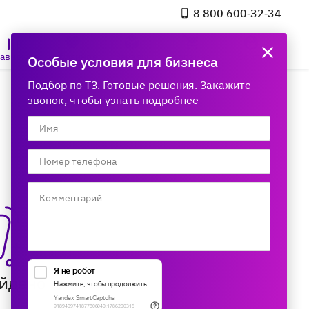
8 800 600‑32‑34
авнение
Избранное
Заказы
Корзина
Войти
Особые условия для бизнеса
Подбор по ТЗ. Готовые решения. Закажите
звонок, чтобы узнать подробнее
айдено