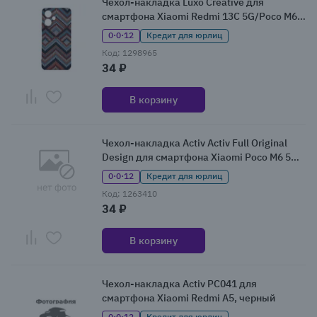
Чехол-накладка Luxo Creative для
смартфона Xiaomi Redmi 13C 5G/Poco M6
5G, разноцветный
0·0·12
Кредит для юрлиц
Код: 1298965
34 ₽
В корзину
Чехол-накладка Activ Activ Full Original
Design для смартфона Xiaomi Poco M6 5G /
Redmi 13C 5G, фиолетовый
0·0·12
Кредит для юрлиц
Код: 1263410
34 ₽
В корзину
Чехол-накладка Activ PC041 для
смартфона Xiaomi Redmi A5, черный
0·0·12
Кредит для юрлиц