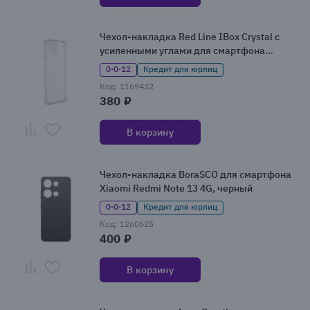
Чехол-накладка Red Line IBox Crystal с
усиленными углами для смартфона
Samsung Galaxy M33, прозрачный
0·0·12
Кредит для юрлиц
Код: 1169432
380 ₽
В корзину
Чехол-накладка BoraSCO для смартфона
Xiaomi Redmi Note 13 4G, черный
0·0·12
Кредит для юрлиц
Код: 1260625
400 ₽
В корзину