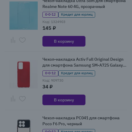
Чехол-накладка Ultra Slim для смартфона
Realme Note 60 4G, прозрачный
0·0·12
Кредит для юрлиц
Код: 1324903
145 ₽
В корзину
Чехол-накладка Activ Full Original Design
для смартфона Samsung SM-A725 Galaxy
A72, бордовый
0·0·12
Кредит для юрлиц
Код: 909730
34 ₽
В корзину
Чехол-накладка PC041 для смартфона
Poco F6 Pro, черный
0·0·12
Кредит для юрлиц