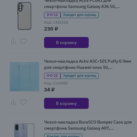
Чехол-накладка Activ PC041 для
смартфона Samsung Galaxy A36 5G,
черный
0·0·12
Кредит для юрлиц
Код: 1361318
230 ₽
В корзину
Чехол-накладка Activ ASC-101 Puffy 0.9мм
для смартфона Huawei nova 10,
прозрачный
0·0·12
Кредит для юрлиц
Код: 1119082
34 ₽
В корзину
Чехол-накладка BoraSCO Bumper Case для
смартфона Samsung Galaxy A07,
прозрачный
Кредит для юрлиц