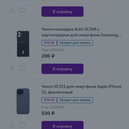
В корзину
Чехол-накладка Activ SC304 с
картхолдером для смартфона Samsung
Galaxy A06, черный
0·0·12
Кредит для юрлиц
Код: 1332156
200 ₽
В корзину
Чехол SC311 для смартфона Apple iPhone
15, фиолетовый
0·0·12
Кредит для юрлиц
Код: 1224404
530 ₽
В корзину