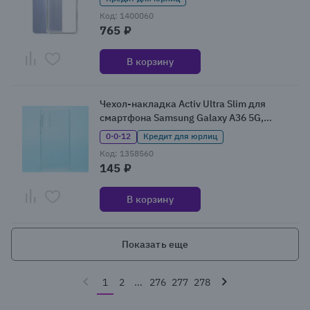
Код: 1400060
765 ₽
В корзину
Чехол-накладка Activ Ultra Slim для
смартфона Samsung Galaxy A36 5G,
прозрачный
0·0·12
Кредит для юрлиц
Код: 1358560
145 ₽
В корзину
Показать еще
1
2
...
276
277
278