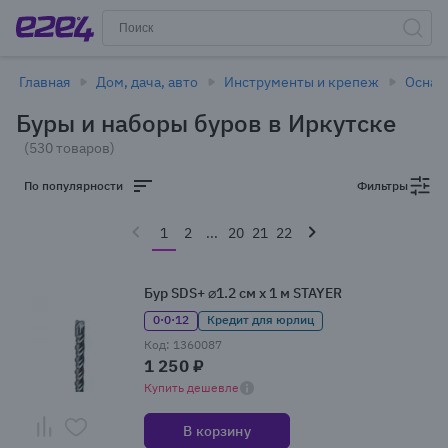
Главная
Дом, дача, авто
Инструменты и крепеж
Оснас
Буры и наборы буров в Иркутске
(530 товаров)
По популярности
Фильтры
1
2
...
20
21
22
Бур SDS+ ⌀1.2 см x 1 м STAYER
0·0·12
Кредит для юрлиц
Код: 1360087
1 250 ₽
Купить дешевле
В корзину