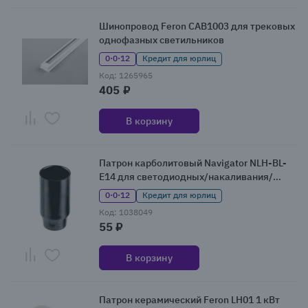
Шинопровод Feron CAB1003 для трековых
однофазных светильников
0·0·12
Кредит для юрлиц
Код: 1265965
405 ₽
В корзину
Патрон карболитовый Navigator NLH-BL-
E14 для светодиодных/накаливания/
энергосберегающих ламп
0·0·12
Кредит для юрлиц
Код: 1038049
55 ₽
В корзину
Патрон керамический Feron LH01 1 кВт