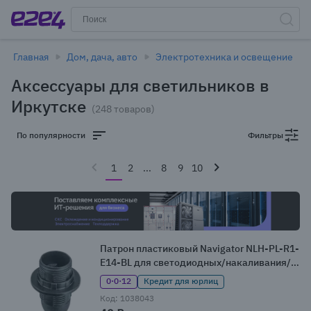
Главная
Дом, дача, авто
Электротехника и освещение
Аксессуары для светильников в
Иркутске
(248 товаров)
По популярности
Фильтры
1
2
...
8
9
10
Патрон пластиковый Navigator NLH-PL-R1-
E14-BL для светодиодных/накаливания/
энергосберегающих ламп
0·0·12
Кредит для юрлиц
Код: 1038043