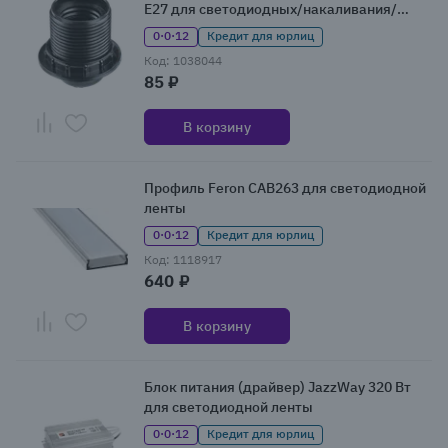
E27 для светодиодных/накаливания/
энергосберегающих ламп
0·0·12
Кредит для юрлиц
Код: 1038044
85 ₽
В корзину
Профиль Feron CAB263 для светодиодной
ленты
0·0·12
Кредит для юрлиц
Код: 1118917
640 ₽
В корзину
Блок питания (драйвер) JazzWay 320 Вт
для светодиодной ленты
0·0·12
Кредит для юрлиц