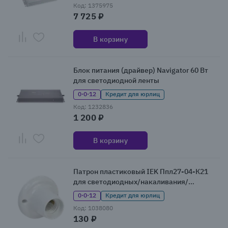
Код: 1375975
7 725 ₽
В корзину
Блок питания (драйвер) Navigator 60 Вт
для светодиодной ленты
0·0·12
Кредит для юрлиц
Код: 1232836
1 200 ₽
В корзину
Патрон пластиковый IEK Ппл27-04-К21
для светодиодных/накаливания/
энергосберегающих ламп
0·0·12
Кредит для юрлиц
Код: 1038080
130 ₽