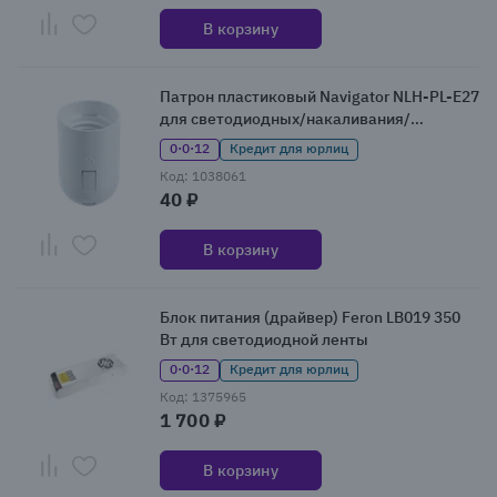
В корзину
Патрон пластиковый Navigator NLH-PL-E27
для светодиодных/накаливания/
энергосберегающих ламп
0·0·12
Кредит для юрлиц
Код: 1038061
40 ₽
В корзину
Блок питания (драйвер) Feron LB019 350
Вт для светодиодной ленты
0·0·12
Кредит для юрлиц
Код: 1375965
1 700 ₽
В корзину