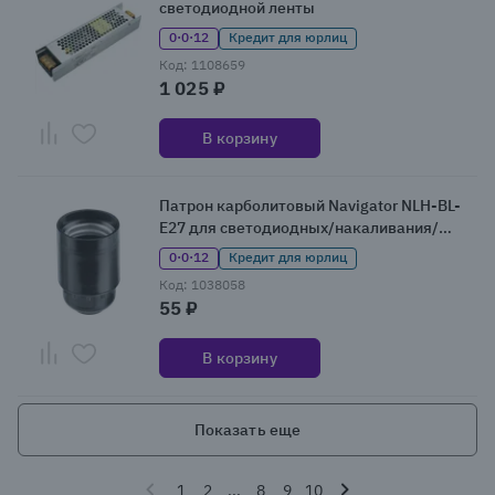
светодиодной ленты
0·0·12
Кредит для юрлиц
Код: 1108659
1 025 ₽
В корзину
Патрон карболитовый Navigator NLH-BL-
E27 для светодиодных/накаливания/
энергосберегающих ламп
0·0·12
Кредит для юрлиц
Код: 1038058
55 ₽
В корзину
Показать еще
1
2
...
8
9
10