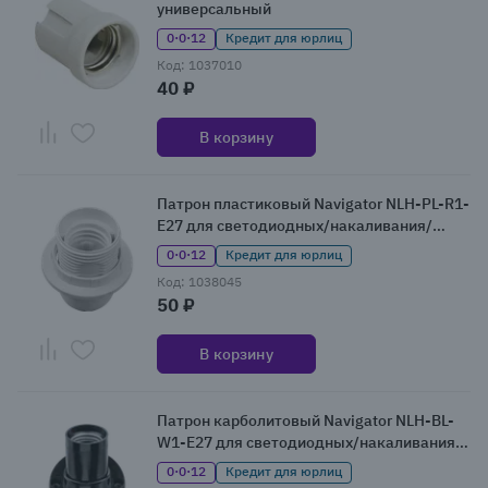
универсальный
0·0·12
Кредит для юрлиц
Код: 1037010
40 ₽
В корзину
Патрон пластиковый Navigator NLH-PL-R1-
E27 для светодиодных/накаливания/
энергосберегающих ламп
0·0·12
Кредит для юрлиц
Код: 1038045
50 ₽
В корзину
Патрон карболитовый Navigator NLH-BL-
W1-E27 для светодиодных/накаливания/
энергосберегающих ламп
0·0·12
Кредит для юрлиц