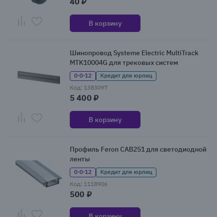
40 ₽
В корзину
Шинопровод Systeme Electric MultiTrack
MTK10004G для трековых систем
0·0·12
Кредит для юрлиц
Код: 1383097
5 400 ₽
В корзину
Профиль Feron CAB251 для светодиодной
ленты
0·0·12
Кредит для юрлиц
Код: 1118906
500 ₽
В корзину