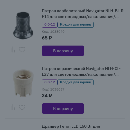
Патрон карболитовый Navigator NLH-BL-R-
E14 для светодиодных/накаливания/
энергосберегающих ламп
0·0·12
Кредит для юрлиц
Код: 1038040
65 ₽
В корзину
Патрон керамический Navigator NLH-CL-
E27 для светодиодных/накаливания/
энергосберегающих ламп
0·0·12
Кредит для юрлиц
Код: 1038037
34 ₽
В корзину
Драйвер Feron LED 150 Вт для