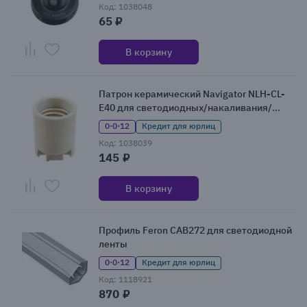
Код: 1038048
65 ₽
В корзину
Патрон керамический Navigator NLH-CL-
E40 для светодиодных/накаливания/
энергосберегающих ламп
0·0·12
Кредит для юрлиц
Код: 1038039
145 ₽
В корзину
Профиль Feron CAB272 для светодиодной
ленты
0·0·12
Кредит для юрлиц
Код: 1118921
870 ₽