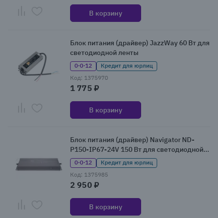
В корзину
Блок питания (драйвер) JazzWay 60 Вт для
светодиодной ленты
0·0·12
Кредит для юрлиц
Код: 1375970
1 775 ₽
В корзину
Блок питания (драйвер) Navigator ND-
P150-IP67-24V 150 Вт для светодиодной
ленты
0·0·12
Кредит для юрлиц
Код: 1375985
2 950 ₽
В корзину