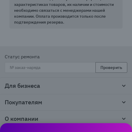
характеристиках товаров, их наличии и стоимости
необходимо связаться с менеджерами нашей
компании. Оплата производится только после
подтверждения резерва.
Статус ремонта
Проверить
Для бизнеса
Корпоративным клиентам
Покупателям
Тендеры и гос закупки
Программы лояльности
Контакты
О компании
Пункты выдачи
Как оформить заказ
О нас